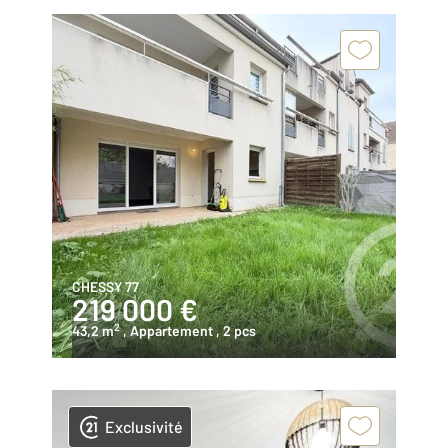
CHESSY 77
219 000 €
2
43,2 m
, Appartement
, 2 pcs
Exclusivité