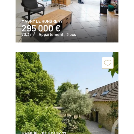
MAGNY LE HONGRE 77
295 000 €
2
70,3 m
, Appartement
, 3 pcs
MAREUIL LES MEAUX 77