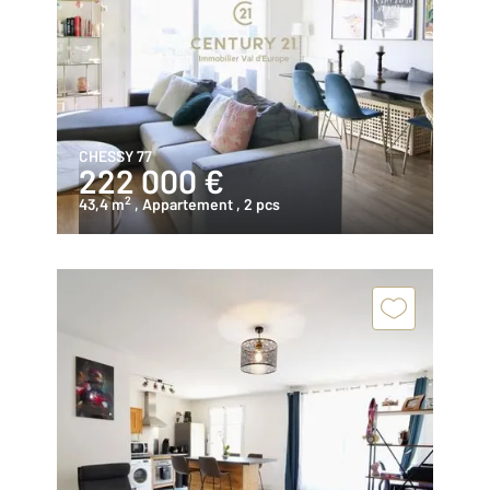
CHESSY 77
222 000 €
2
43,4 m
, Appartement
, 2 pcs