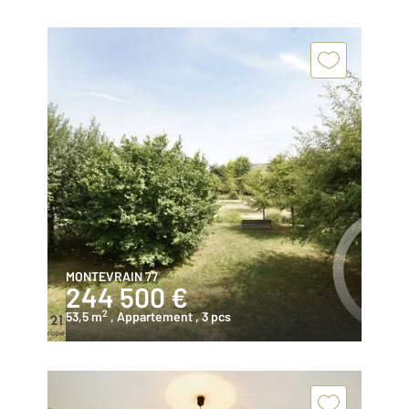
MONTEVRAIN 77
244 500 €
2
53,5 m
, Appartement
, 3 pcs