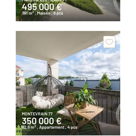
495 000 €
2
361 m
, Maison
, 8 pcs
MONTEVRAIN 77
350 000 €
2
82,6 m
, Appartement
, 4 pcs