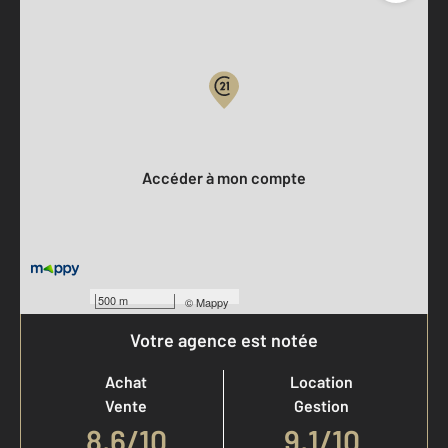
Parlons de vous, parlons biens
Votre compte :
Accéder à mon compte
500 m
©
Mappy
Votre agence est notée
Achat
Location
Vente
Gestion
8,6
/
10
9,1/10