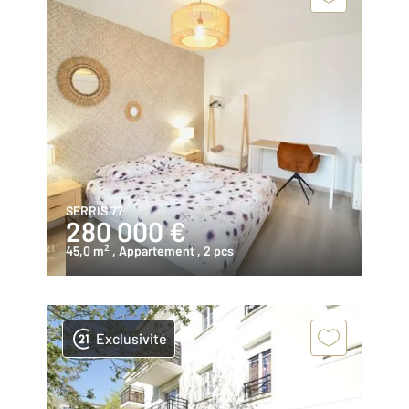
SERRIS 77
280 000 €
2
45,0 m
, Appartement
, 2 pcs
Exclusivité