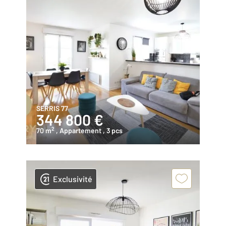
SERRIS 77
344 800 €
2
70 m
, Appartement
, 3 pcs
Exclusivité