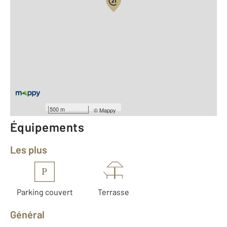
Vue globale
2
Surface totale : 80,3 m
2
Surface habitable : 36,9 m
Type d'appartement : F2
Étage : Rez-de-chaussée
Nombre de pièces : 2
[Voir le détail]
Année construction : 2007
500 m
©
Mappy
Équipements
Les plus
P
Parking couvert
Terrasse
Général