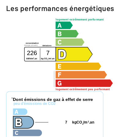
Les performances énergétiques
logement extrêmement performant
consommation
(énergie primaire)
émissions
226
7
2
2
kWh/m
.an
kg CO
/m
.an
2
logement extrêmement peu performant
Dont émissions de gaz à effet de serre
*
peu d'émissions de CO2
7
kgCO
/m
.an
2
2