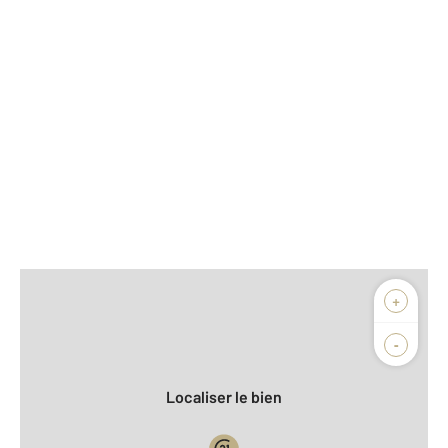
Afficher sur la carte :
+
Agence
Biens vendus
-
Localiser le bien