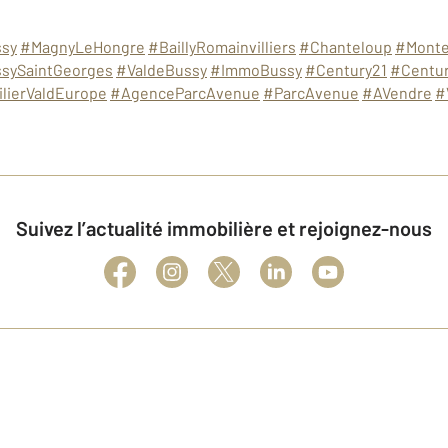
sy
#MagnyLeHongre
#BaillyRomainvilliers
#Chanteloup
#Monte
sySaintGeorges
#ValdeBussy
#ImmoBussy
#Century21
#Centur
lierValdEurope
#AgenceParcAvenue
#ParcAvenue
#AVendre
#
Suivez l’actualité immobilière et rejoignez-nous